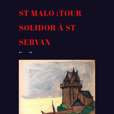
ST MALO :TOUR
SOLIDOR À ST
SERVAN
←
→