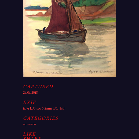
CAPTURED
26/06/2018
EXIF
f/3.4 1/30 sec 5.2mm ISO 160
CATEGORIES
aquarelle
LIKE
SHARE